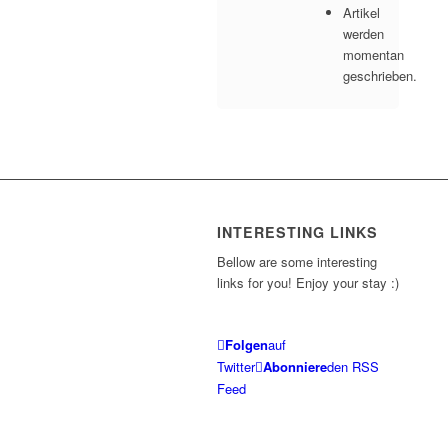
Artikel
werden
momentan
geschrieben.
INTERESTING LINKS
Bellow are some interesting
links for you! Enjoy your stay :)
Folgen
auf
Twitter
Abonniere
den RSS
Feed