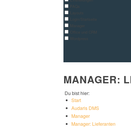
FAQs
Layouts
Login/Startseite
Manager
Office und CRM
Wordpress
MANAGER: L
Du bist hier:
Start
Audaris DMS
Manager
Manager: Lieferanten