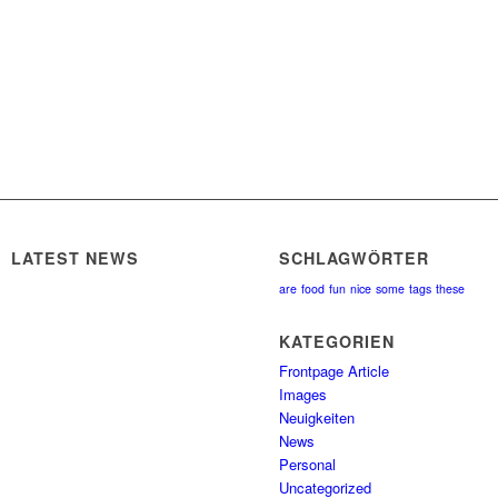
LATEST NEWS
SCHLAGWÖRTER
are
food
fun
nice
some
tags
these
KATEGORIEN
Frontpage Article
Images
Neuigkeiten
News
Personal
Uncategorized