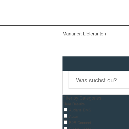
Manager: Lieferanten
Filter by Categories
Clear Results
Audaris DMS
Autor
B2B Connect
Einstellungen