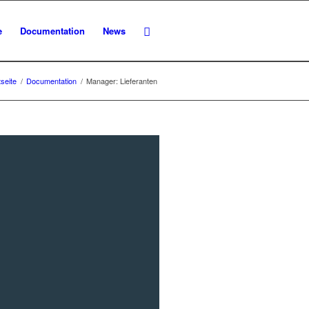
e
Documentation
News
tseite
/
Documentation
/
Manager: Lieferanten