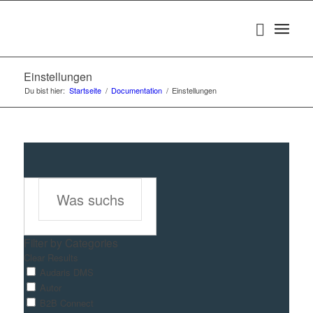
Einstellungen
Du bist hier:
Startseite
/
Documentation
/
Einstellungen
Filter by Categories
Clear Results
Audaris DMS
Autor
B2B Connect