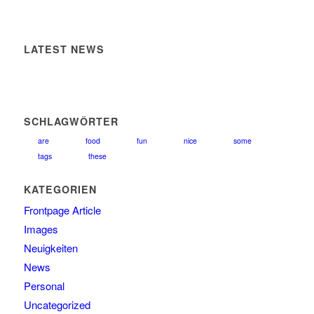
LATEST NEWS
SCHLAGWÖRTER
are
food
fun
nice
some
tags
these
KATEGORIEN
Frontpage Article
Images
Neuigkeiten
News
Personal
Uncategorized