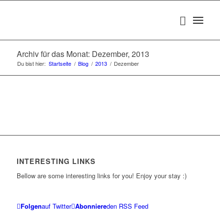
Archiv für das Monat: Dezember, 2013
Du bist hier:
Startseite
/
Blog
/
2013
/
Dezember
INTERESTING LINKS
Bellow are some interesting links for you! Enjoy your stay :)
Folgen
auf Twitter
Abonniere
den RSS Feed