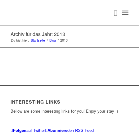
Archiv für das Jahr: 2013
Du bist hier:
Startseite
/
Blog
/
2013
INTERESTING LINKS
Bellow are some interesting links for you! Enjoy your stay :)
Folgen
auf Twitter
Abonniere
den RSS Feed