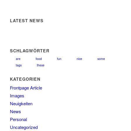
LATEST NEWS
SCHLAGWÖRTER
are
food
fun
nice
some
tags
these
KATEGORIEN
Frontpage Article
Images
Neuigkeiten
News
Personal
Uncategorized